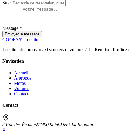
Sujet
Message *
Envoyer le message
GOO
FAST
Location
Location de motos, maxi scooters et voitures à La Réunion. Profitez d'u
Navigation
Accueil
À propos
Motos
Voitures
Contact
Contact
3 Rue des Écoliers
97490 Saint-Denis
La Réunion