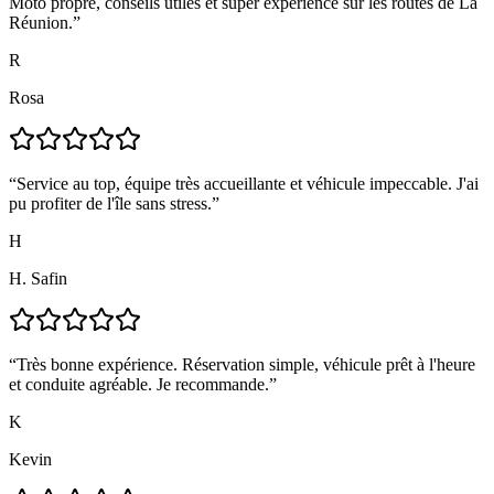
Moto propre, conseils utiles et super expérience sur les routes de La
Réunion.
”
R
Rosa
“
Service au top, équipe très accueillante et véhicule impeccable. J'ai
pu profiter de l'île sans stress.
”
H
H. Safin
“
Très bonne expérience. Réservation simple, véhicule prêt à l'heure
et conduite agréable. Je recommande.
”
K
Kevin