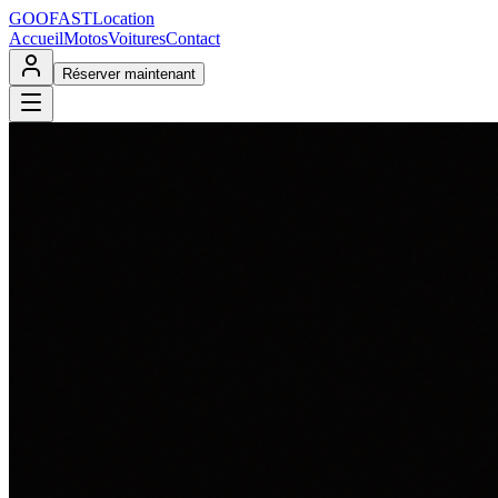
GOO
FAST
Location
Accueil
Motos
Voitures
Contact
Réserver maintenant